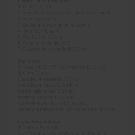
Caratteristica principale:
1. Da MTL a RDL
2. Innovativo controllo della sincronizzazione del
flusso d'aria-uscita
3. Bobina a rete per un ottimo sapore
4. Scorri per riempire
5. Pod da 3 ml 0,8 ohm
6. Ricarica rapida di tipo C
7. Capacità della batteria di 960 mAh
Dati tecnici:
Dimensioni: 15 * 27 * 101 mm (2 ml), 15 * 27 *
106 mm (3 ml)
Capacità della batteria: 960 mAh
Capacità del baccello: 2 ml/3 ml
Maglia della bobina: 0,8 ohm
Potenza in uscita: 17 W max
Corrente di carica: 5 V/1 A (USB-C)
Sistema di riempimento: far scorrere per riempire
Il pacchetto include:
1* Batteria Pod EVIO
1 o 2* Cartuccia Pod EVIO da 3 ml (0,8 ohm)