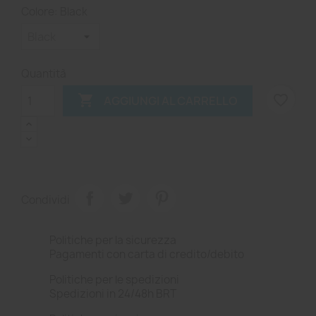
Colore: Black
Quantità

favorite_border
AGGIUNGI AL CARRELLO
Condividi
Politiche per la sicurezza
Pagamenti con carta di credito/debito
Politiche per le spedizioni
Spedizioni in 24/48h BRT