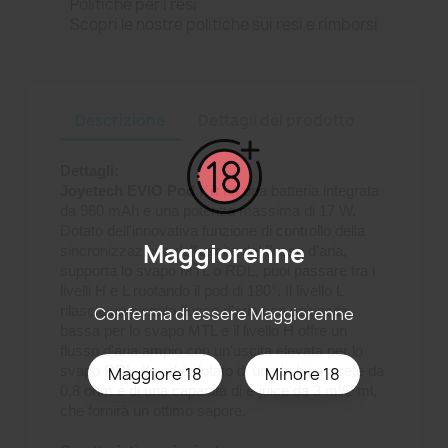
Politiche per i resi
Scopri le nostre politiche sui resi e rimborsi
Descrizione
Dettagli del prodotto
Dettagli:
Joyetech EVIO Pod Kit
ha una batteria integrata
da 960 mAh e una potenza massima di 17 W.
Dotato dell'innovativa funzione di controllo della
Maggiorenne
sincronizzazione dell'uscita del flusso d'aria,
supporta lo svapo MTL o RDL, puoi passare tra i
livelli H e L ruotando il pod di 180°. Il livello L
rilascia un piccolo flusso d'aria con un'uscita
Conferma di essere Maggiorenne
bassa per lo svapo MTL e il livello H offre un
flusso d'aria ampio con un'uscita elevata per lo
svapo RDL. Il pod è dotato di una bobina a rete da
Maggiore 18
Minore 18
0,8 ohm e di una capacità di e-juice da 3 ml/2 ml,
che fornirà un ottimo sapore.