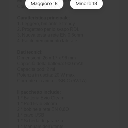
Mesh Coil e dotato anche di EN 0.6O Mesh
Maggiore 18
Minore 18
Coil nella confezione.
Caratteristica principale:
1. Leggero, brillante e trendy
2. Progettato per lo svapo RDL
3. Nuova testa a rete EN 0,6ohm
4. Facile riempimento laterale
Dati tecnici:
Dimensioni: 26 x 17 x 96 mm
Capacità della batteria: 900 mAh
Capacità pod: 2 ml
Potenza in uscita: 20 W max
Corrente di carica: USB-C (5V/1A)
Il pacchetto include:
1 * Batteria Evio Gleam
1 * Pod Evio Gleam
2 * bobine a rete EN 0,6O
1 * cavo USB
1 * Scheda di garanzia
1 * Manuale dell'utente