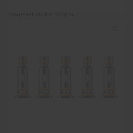
POTREBBE ANCHE PIACERTI
favorite_border