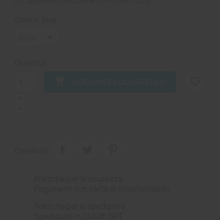
Kit Joyetech Evio Gleam 800mAh (2ml)
Colore: Blue
Quantità

favorite_border
AGGIUNGI AL CARRELLO
Condividi
Politiche per la sicurezza
Pagamenti con carta di credito/debito
Politiche per le spedizioni
Spedizioni in 24/48h BRT