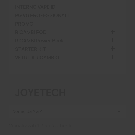
INTERNO VAPE ID
PG VG PROFESSIONALI
PROMO

RICAMBI POD

RICAMBI Power Bank

STARTER KIT

VETRI DI RICAMBIO
JOYETECH

Nome, da A a Z
Visualizzati 1-3 su 3 articoli