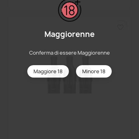
16,01 €
favorite_border
Maggiorenne
Conferma di essere Maggiorenne
Maggiore 18
Minore 18