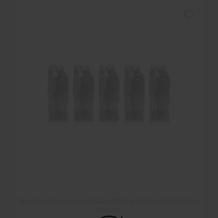
favorite_border
Ricambio Pod Joyetech EGo AIR Cartridge (2ml) 1.0ohm
(5pcs)