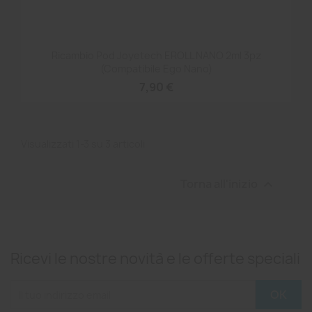
Ricambio Pod Joyetech EROLL NANO 2ml 3pz
(compatibile Ego Nano)
7,90 €
Visualizzati 1-3 su 3 articoli
Torna all'inizio

Ricevi le nostre novità e le offerte speciali