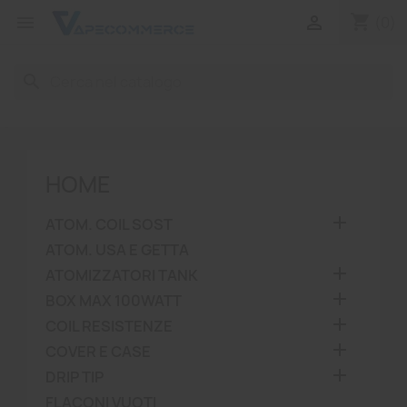
shopping_cart


(0)
search
HOME

ATOM. COIL SOST
ATOM. USA E GETTA

ATOMIZZATORI TANK

BOX MAX 100WATT

COIL RESISTENZE

COVER E CASE

DRIP TIP
FLACONI VUOTI