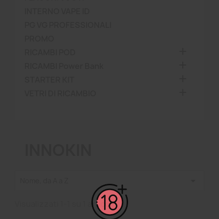
INTERNO VAPE ID
PG VG PROFESSIONALI
PROMO

RICAMBI POD

RICAMBI Power Bank

STARTER KIT

VETRI DI RICAMBIO
INNOKIN

Nome, da A a Z
Visualizzati 1-1 su 1 articoli