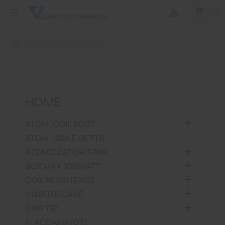
shopping_cart


(0)
search
HOME

ATOM. COIL SOST
ATOM. USA E GETTA

ATOMIZZATORI TANK

BOX MAX 100WATT

COIL RESISTENZE

COVER E CASE

DRIP TIP
FLACONI VUOTI