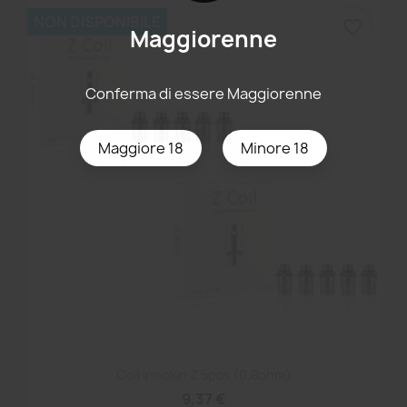
NON DISPONIBILE
favorite_border
Maggiorenne
Conferma di essere Maggiorenne
Maggiore 18
Minore 18
Coil Innokin Z 5pcs (0.8ohm)
9,37 €