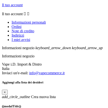
Il tuo account
Il tuo account


Informazioni personali
Ordini
Note di credito
Indirizzi
I miei avvisi
Informazioni negozio
keyboard_arrow_down
keyboard_arrow_up
Informazioni negozio
Vape i.D. Import & Distro
Italia
Inviaci un'e-mail:
info@vapecommerce.it
Aggiungi alla lista dei desideri
×
add_circle_outline
Crea nuova lista
((modalTitle))