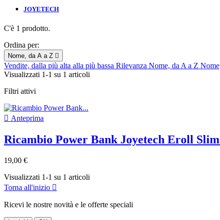
JOYETECH
C'è 1 prodotto.
Ordina per:
Nome, da A a Z

Vendite, dalla più alta alla più bassa
Rilevanza
Nome, da A a Z
Nome,
Visualizzati 1-1 su 1 articoli
Filtri attivi

Anteprima
Ricambio Power Bank Joyetech Eroll Sli
19,00 €
Visualizzati 1-1 su 1 articoli
Torna all'inizio

Ricevi le nostre novità e le offerte speciali