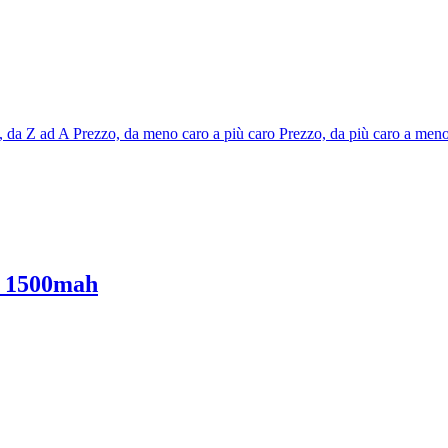
 da Z ad A
Prezzo, da meno caro a più caro
Prezzo, da più caro a men
m 1500mah