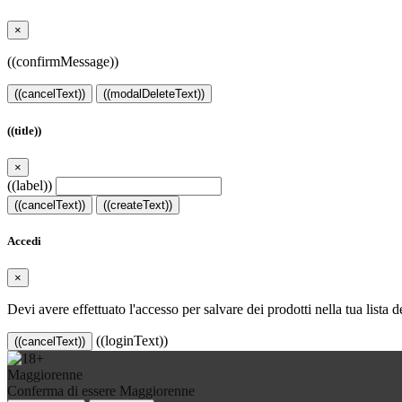
×
((confirmMessage))
((cancelText))
((modalDeleteText))
((title))
×
((label))
((cancelText))
((createText))
Accedi
×
Devi avere effettuato l'accesso per salvare dei prodotti nella tua lista d
((loginText))
((cancelText))
Maggiorenne
Conferma di essere Maggiorenne