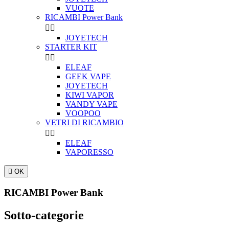
VUOTE
RICAMBI Power Bank


JOYETECH
STARTER KIT


ELEAF
GEEK VAPE
JOYETECH
KIWI VAPOR
VANDY VAPE
VOOPOO
VETRI DI RICAMBIO


ELEAF
VAPORESSO

OK
RICAMBI Power Bank
Sotto-categorie