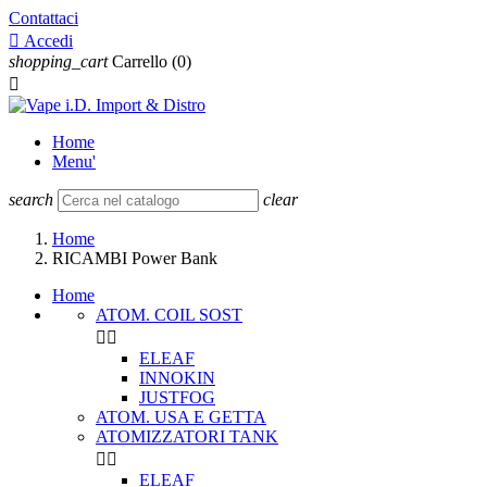
Contattaci

Accedi
shopping_cart
Carrello
(0)

Home
Menu'
search
clear
Home
RICAMBI Power Bank
Home
ATOM. COIL SOST


ELEAF
INNOKIN
JUSTFOG
ATOM. USA E GETTA
ATOMIZZATORI TANK


ELEAF