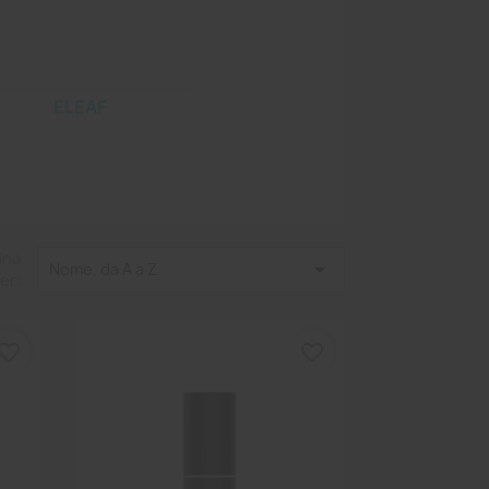
ELEAF
ina

Nome, da A a Z
er:
vorite_border
favorite_border