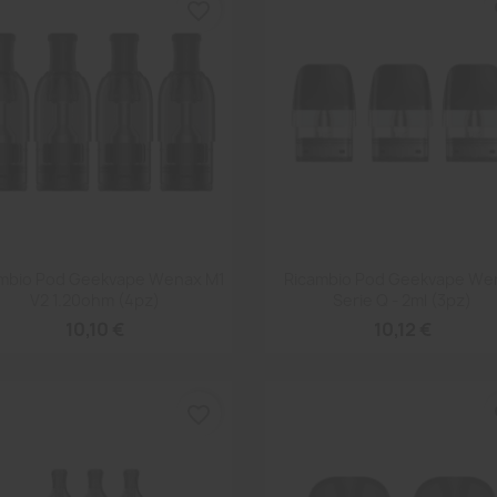
favorite_border
fa
Anteprima
Anteprima


mbio Pod Geekvape Wenax M1
Ricambio Pod Geekvape We
V2 1.20ohm (4pz)
Serie Q - 2ml (3pz)
10,10 €
10,12 €
favorite_border
fa