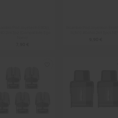
Anteprima
Anteprima


cambio Pod Joyetech EROLL
Ricambio Pod Joyetech Eroll
NO 2ml 3pz (compatibile Ego
SLIM 0.80ohm 2ml 3pcs N
Nano)
9,90 €
7,90 €
favorite_border
fa