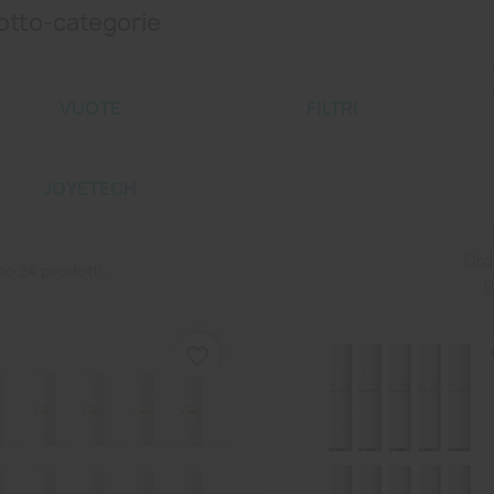
otto-categorie
VUOTE
FILTRI
JOYETECH
Ord
no 24 prodotti.
p
favorite_border
fa