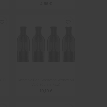
4,95 €
vorite_border
favorite_border
Anteprima

3 GTL
Ricambio Pod Geekvape Wenax M1
V2 0.80ohm (4pz)
10,10 €