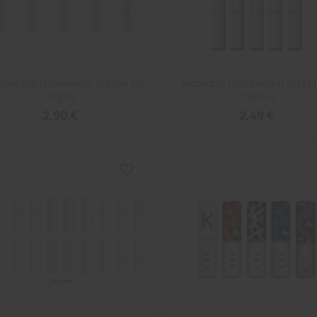
Anteprima
Anteprima


mbio Filtri Geekvape Wenax M1
Ricambio Filtri Innokin EQ FL
(10pz)
(10pcs)
2,90 €
2,49 €
favorite_border
fa