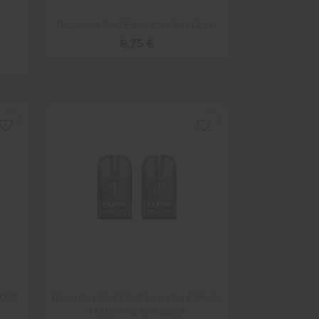
Anteprima

R
Ricambio Pod Eleaf Icita 3ml (2pz)
6,75 €
vorite_border
favorite_border
Anteprima

 D20
Ricambio Pod Eleaf Iore Lite 2 Mesh
1.00ohm 2.0ml (2pz)