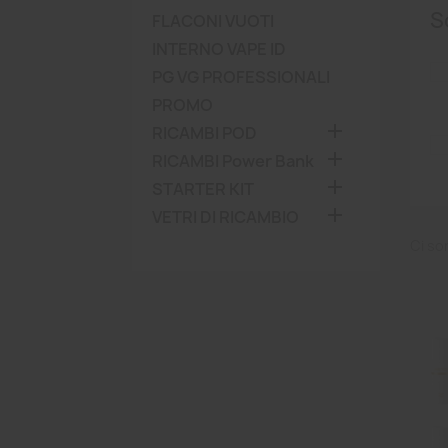
S
FLACONI VUOTI
INTERNO VAPE ID
PG VG PROFESSIONALI
PROMO

RICAMBI POD

RICAMBI Power Bank

STARTER KIT

VETRI DI RICAMBIO
Ci so