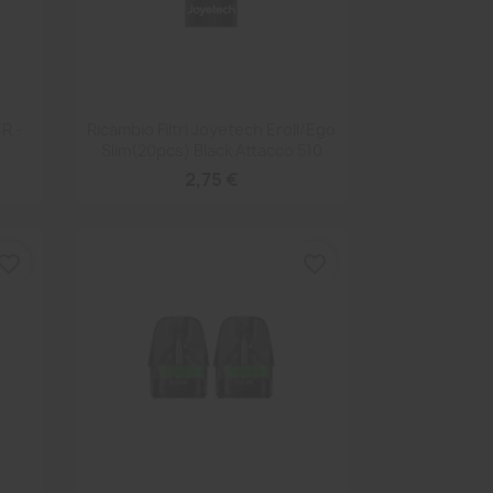
Anteprima

TR -
Ricambio Filtri Joyetech Eroll/Ego
Slim(20pcs) Black Attacco 510
2,75 €
vorite_border
favorite_border