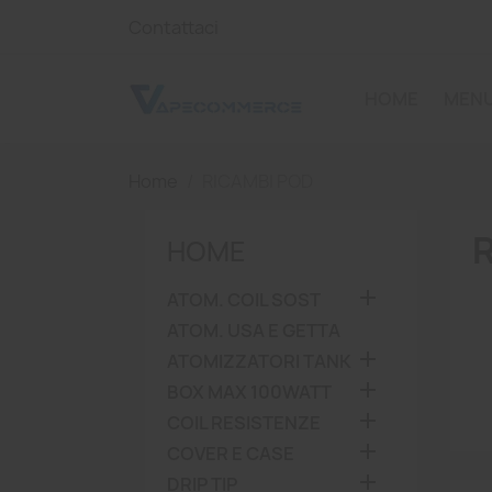
Contattaci
HOME
MENU
Home
RICAMBI POD
HOME

ATOM. COIL SOST
ATOM. USA E GETTA

ATOMIZZATORI TANK

BOX MAX 100WATT

COIL RESISTENZE

COVER E CASE

DRIP TIP