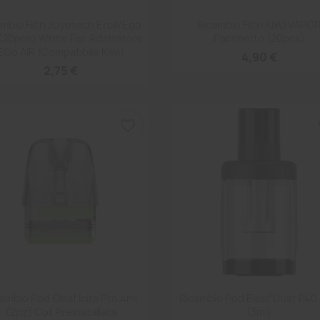
Anteprima
Anteprima


mbio Filtri Joyetech Eroll/Ego
Ricambio Filtri KIWI VAPO
(20pcs) White Per Adattatore
Pacchetto (20pcs)
EGo AIR (compatibile Kiwi)
4,90 €
2,75 €
favorite_border
fa
Anteprima
Anteprima


ambio Pod Eleaf Icita Pro 4ml
Ricambio Pod Eleaf IJust P40
(2pz) Coil Preinstallata
(3ml)