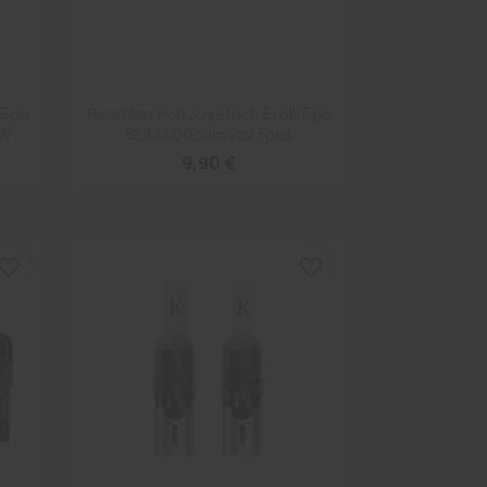
Anteprima

/Ego
Ricambio Pod Joyetech Eroll/Ego
EW
SLIM 1.00ohm 2ml 3pcs
9,90 €
vorite_border
favorite_border