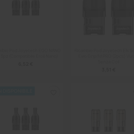
Anteprima
Anteprima


mbio Pod Joyetech EGO NANO
Ricambio Pod Joyetech EN Se
 3pz (compatibile Eroll Nano)
Evio Grip/M PRO (2pcs) Vu
Senza Coil
6,52 €
3,51 €
 DISPONIBILE
favorite_border
fa